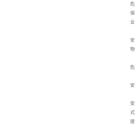
危
保
业
安
物
危
安
安
式
提